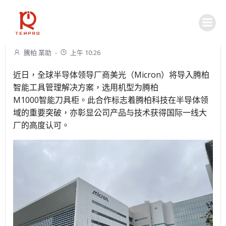
Skip
to
content
Uncategorized
騰柏 業助
-
上午 10:26
近日，全球半导体领导厂商美光（Micron）将导入腾柏
智能工具管理解决方案，选用机型为腾柏
M1000智能刀具柜。此合作标志着腾柏科技在半导体领
域的重要突破，亦彰显公司产品与技术获得国际一线大
厂的高度认可。